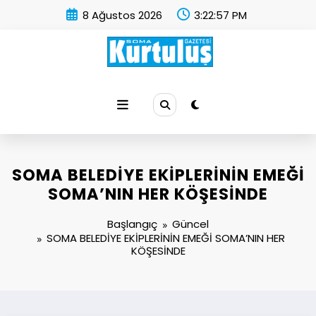
İçeriğe
8 Ağustos 2026
3:22:58 PM
atla
Soma Kurtuluş Gazetesi
Soma Haber
SOMA BELEDİYE EKİPLERİNİN EMEĞİ
SOMA’NIN HER KÖŞESİNDE
Başlangıç
Güncel
SOMA BELEDİYE EKİPLERİNİN EMEĞİ SOMA’NIN HER
KÖŞESİNDE