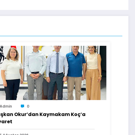
Admin
0
şkan Okur’dan Kaymakam Koç’a
yaret