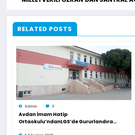
RELATED POSTS
Admin
0
Avdan İmam Hatip
Ortaokulu’ndanLGS’de Gururlandıran
Başarı