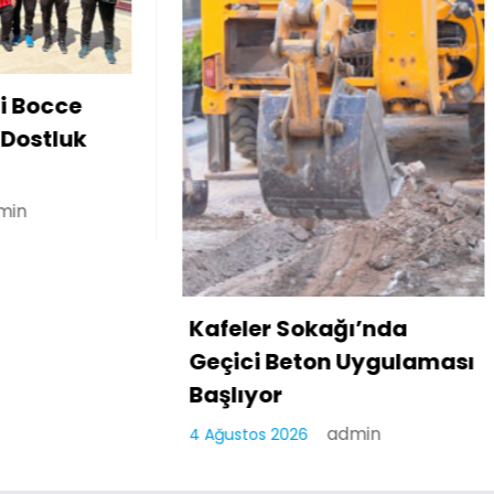
Soma Heyetinden 
Rektörü Rana Kibar
Ziyaret
admin
30 Temmuz 2026
r Sokağı’nda
 Beton Uygulaması
or
admin
 2026