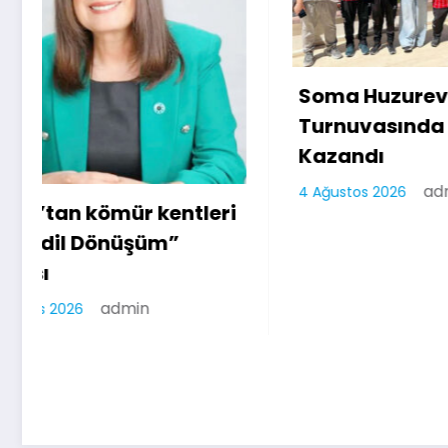
Soma Huzurevi Bocce
Turnuvasında Dostluk
Kazandı
admin
4 Ağustos 2026
Kafele
Geçici
Başlıy
4 Ağustos