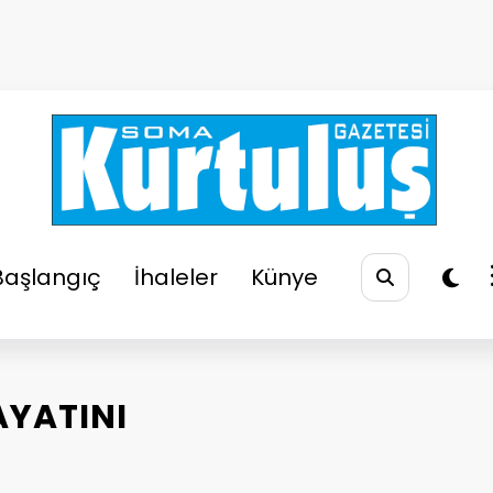
So
Soma
Başlangıç
İhaleler
Künye
HAYATINI