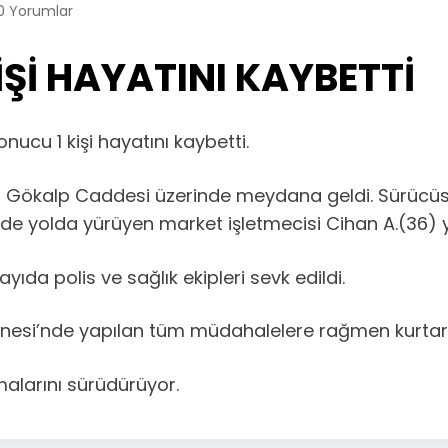
0 Yorumlar
KİŞİ HAYATINI KAYBETTİ
ucu 1 kişi hayatını kaybetti.
ya Gökalp Caddesi üzerinde meydana geldi. Sürücüs
nde yolda yürüyen market işletmecisi Cihan A.(36) 
yıda polis ve sağlık ekipleri sevk edildi.
stanesi’nde yapılan tüm müdahalelere rağmen kurtar
şmalarını sürüdürüyor.