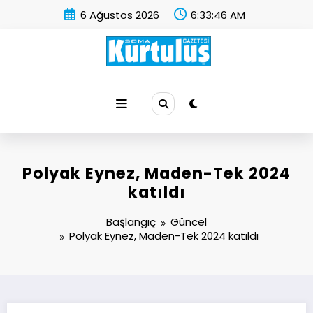
İçeriğe
6 Ağustos 2026
6:33:46 AM
atla
Soma Kurtuluş Gazetesi
Soma Haber
Polyak Eynez, Maden-Tek 2024
katıldı
Başlangıç
Güncel
Polyak Eynez, Maden-Tek 2024 katıldı