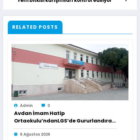
Yem bitkisi karışımları kontrol ediliyor
RELATED POSTS
Admin
0
Avdan İmam Hatip
Ortaokulu’ndanLGS’de Gururlandıran
Başarı
6 Ağustos 2026