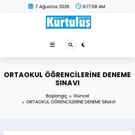
İçeriğe
7 Ağustos 2026
6:17:59 AM
atla
Soma Kurtuluş Gazetesi
Soma Haber
ORTAOKUL ÖĞRENCİLERİNE DENEME
SINAVI
Başlangıç
Güncel
ORTAOKUL ÖĞRENCİLERİNE DENEME SINAVI