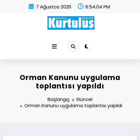
İçeriğe
7 Ağustos 2026
6:54:05 PM
atla
Soma Kurtuluş Gazetesi
Soma Haber
Orman Kanunu uygulama
toplantısı yapıldı
Başlangıç
Güncel
Orman Kanunu uygulama toplantısı yapıldı