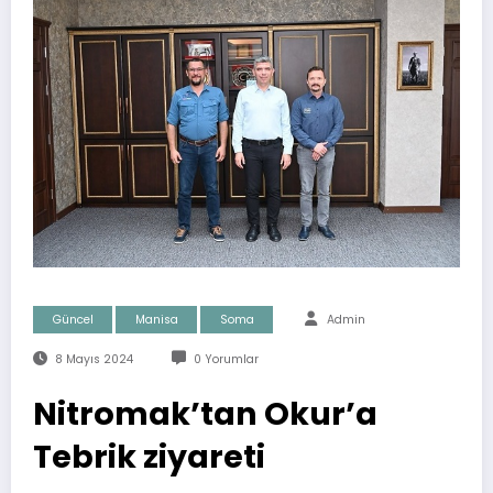
Güncel
Manisa
Soma
Admin
8 Mayıs 2024
0 Yorumlar
Nitromak’tan Okur’a
Tebrik ziyareti