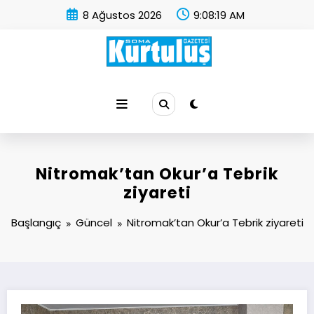
İçeriğe
8 Ağustos 2026
9:08:20 AM
atla
Soma Kurtuluş Gazetesi
Soma Haber
Nitromak’tan Okur’a Tebrik
ziyareti
Başlangıç
Güncel
Nitromak’tan Okur’a Tebrik ziyareti