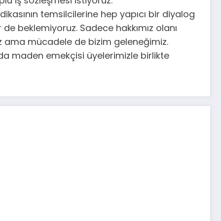
plu iş sözleşmesi istiyoruz.
kasının temsilcilerine hep yapıcı bir diyalog
kür de beklemiyoruz. Sadece hakkımız olanı
yız ama mücadele de bizim geleneğimiz.
 da maden emekçisi üyelerimizle birlikte