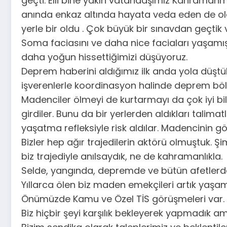
geçti. Elli bine yakın vatandaşımız Kahraman
anında enkaz altında hayata veda eden de oldu
yerle bir oldu . Çok büyük bir sınavdan geçtik
Soma faciasını ve daha nice faciaları yaşamış
daha yoğun hissettiğimizi düşüyoruz.
Deprem haberini aldığımız ilk anda yola düştü
işverenlerle koordinasyon halinde deprem böl
Madenciler ölmeyi de kurtarmayı da çok iyi b
girdiler. Bunu da bir yerlerden aldıkları tali
yaşatma refleksiyle risk aldılar. Madencinin 
Bizler hep ağır trajedilerin aktörü olmuştuk.
biz trajediyle anılsaydık, ne de kahramanlıkla.
Selde, yangında, depremde ve bütün afetlerde
Yıllarca ölen biz maden emekçileri artık yaş
Önümüzde Kamu ve Özel TİS görüşmeleri var.
Biz hiçbir şeyi karşılık bekleyerek yapmadık am