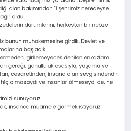
lerce vatandaşımız yaralandı. Depremin ilk
diği alan bakımından 11 şehrimiz neredeyse
ağır oldu.
zedelerin durumlarını, herkesten bir nebze
riz bunun muhakemesine girdik. Devlet ve
malarına başladık.
 vermeden, girilemeyecek denilen enkazlara
ları gereği, gönüllülük esasıyla, yaşama ve
tan, cesaretinden, insana olan sevgisindendir.
m hiç olmasaydı ve insanlar ölmeseydi de, ne
imizi sunuyoruz.
lmak, insanca muamele görmek istiyoruz.