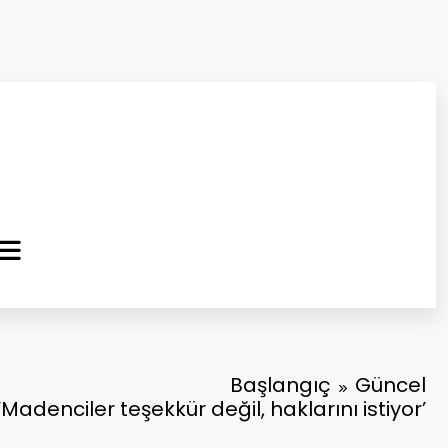
ma Kurtuluş Gazetesi
 Haber
Başlangıç
Güncel
‘Madenciler teşekkür değil, haklarını istiyor’