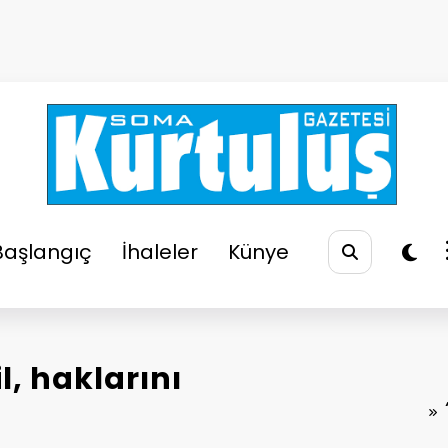
So
Soma
Başlangıç
İhaleler
Künye
l, haklarını