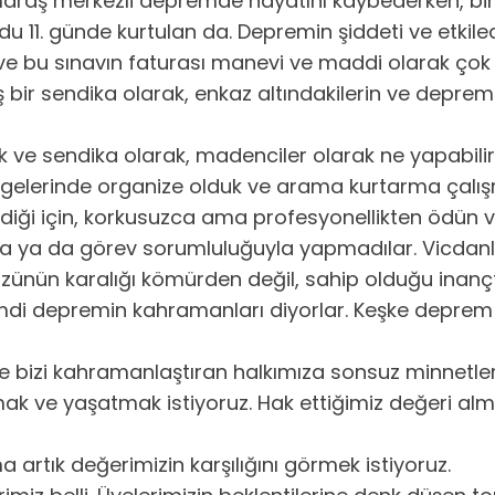
maraş merkezli depremde hayatını kaybederken, bin
 11. günde kurtulan da. Depremin şiddeti ve etkile
 ve bu sınavın faturası manevi ve maddi olarak çok 
 bir sendika olarak, enkaz altındakilerin ve deprem
k ve sendika olarak, madenciler olarak ne yapabili
gelerinde organize olduk ve arama kurtarma çalış
ildiği için, korkusuzca ama profesyonellikten ödün
matla ya da görev sorumluluğuyla yapmadılar. Vicdan
gözünün karalığı kömürden değil, sahip olduğu inanç
 Şimdi depremin kahramanları diyorlar. Keşke depre
 bizi kahramanlaştıran halkımıza sonsuz minnetler
amak ve yaşatmak istiyoruz. Hak ettiğimiz değeri a
a artık değerimizin karşılığını görmek istiyoruz.