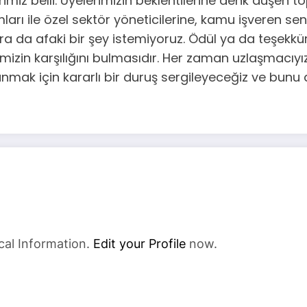
imiz belli. Üyelerimizin beklentilerine denk düşen to
 ile özel sektör yöneticilerine, kamu işveren sendi
onra da afaki bir şey istemiyoruz. Ödül ya da teşek
imizin karşılığını bulmasıdır. Her zaman uzlaşmacı
vunmak için kararlı bir duruş sergileyeceğiz ve bunu
cal Information.
Edit your Profile
now.