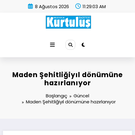
İçeriğe
8 Ağustos 2026
11:29:04 AM
atla
Soma Kurtuluş Gazetesi
Soma Haber
Maden Şehitliğiyıl dönümüne
hazırlanıyor
Başlangıç
Güncel
Maden Şehitliğiyıl dönümüne hazırlanıyor