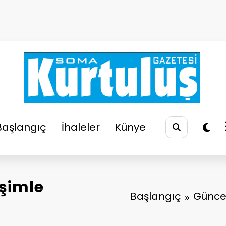
So
Soma
Başlangıç
İhaleler
Künye
şimle
Başlangıç
Günce