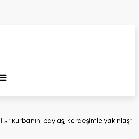
ma Kurtuluş Gazetesi
 Haber
l
“Kurbanını paylaş, Kardeşimle yakınlaş”