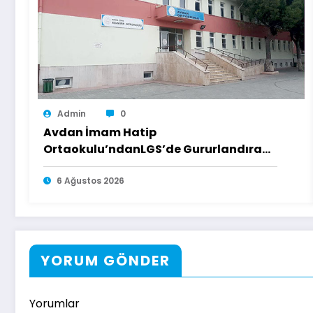
Admin
0
Avdan İmam Hatip
Ortaokulu’ndanLGS’de Gururlandıran
Başarı
6 Ağustos 2026
YORUM GÖNDER
Yorumlar