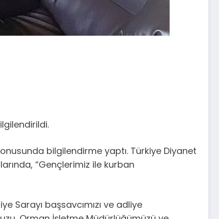
ilendirildi.
konusunda bilgilendirme yaptı. Türkiye Diyanet
larında, “Gençlerimiz ile kurban
liye Sarayı başsavcımızı ve adliye
mumuzu, Orman İşletme Müdürlüğümüzü ve