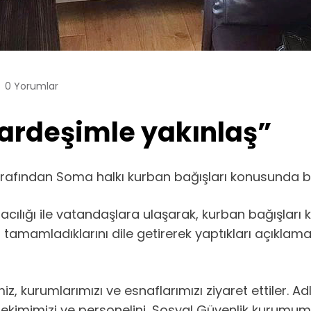
0 Yorumlar
Kardeşimle yakınlaş”
rafından Soma halkı kurban bağışları konusunda bilg
cılığı ile vatandaşlara ulaşarak, kurban bağışları 
 tamamladıklarını dile getirerek yaptıkları açıklama
, kurumlarımızı ve esnaflarımızı ziyaret ettiler. Ad
aş hekimimizi ve personelini, Sosyal Güvenlik kuru