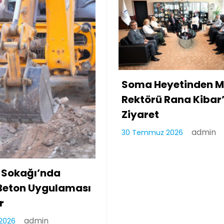
ma Heyetinden MCBÜ
Soma’da Kırmı
ktörü Rana Kibar’a
yaret
a
30 Temmuz 2026
admin
Temmuz 2026