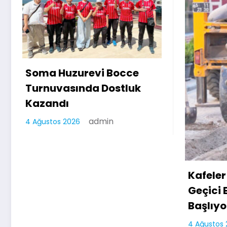
e
So
k
Re
Zi
30 
Kafeler Sokağı’nda
Geçici Beton Uygulaması
Başlıyor
admin
4 Ağustos 2026