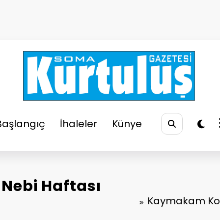
So
Soma
Başlangıç
İhaleler
Künye
Nebi Haftası
Kaymakam Koç,