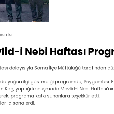
orumlar
d-i Nebi Haftası Progr
sı dolayısıyla Soma İlçe Müftülüğü tarafından dü
ın da yoğun ilgi gösterdiği programda, Peygamber Efe
m Koç, yaptığı konuşmada Mevlid-i Nebi Haftası’nın b
erek, programa katkı sunanlara teşekkür etti.
lar la sona erdi.