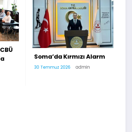
Soma’da Yüzme
zı Alarm
Havuzları Sağlık
dmin
Denetiminden Geçti
admin
28 Temmuz 2026