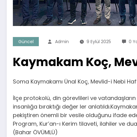
Güncel
Admin
9 Eylül 2025
0 Y
Kaymakam Koç, Mevli
Soma Kaymakamı Ünal Koç, Mevlid-i Nebi Hafta
İlçe protokolü, din görevlileri ve vatandaşlar
insanlığa bıraktığı değer ler anlatıldı.Kaymaka
pekiştiren önemli bir vesile olduğunu ifade ed
Program, Kur’an-ı Kerim tilaveti, ilahiler ve dua
(Bahar ÖVÜMLÜ)