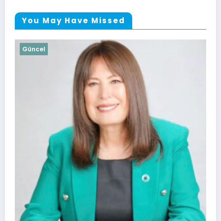
You May Have Missed
Güncel
Soma Huzurevi Bocce 
Kazandı
4 Ağustos 2026
admin