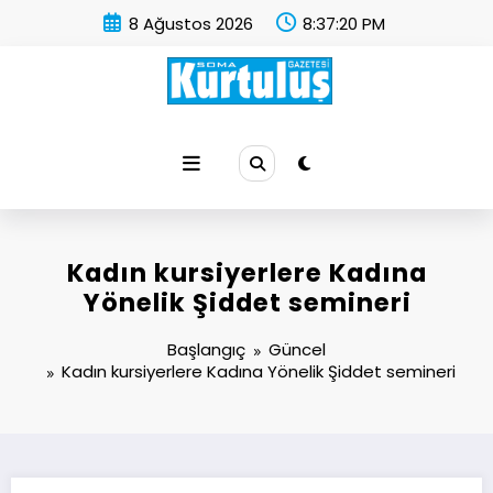
İçeriğe
8 Ağustos 2026
8:37:21 PM
atla
Soma Kurtuluş Gazetesi
Soma Haber
Kadın kursiyerlere Kadına
Yönelik Şiddet semineri
Başlangıç
Güncel
Kadın kursiyerlere Kadına Yönelik Şiddet semineri