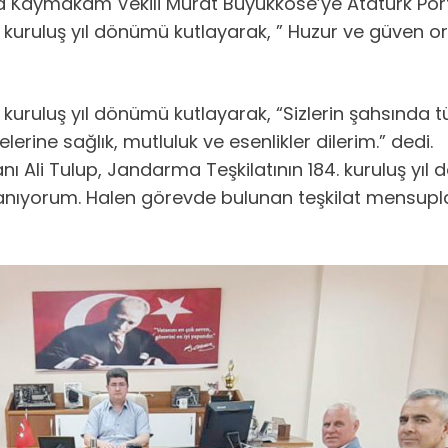
Kaymakam Vekili Murat Büyükköse’ye Atatürk Portr
ruluş yıl dönümü kutlayarak, ” Huzur ve güven ort
ruluş yıl dönümü kutlayarak, “Sizlerin şahsında t
erine sağlık, mutluluk ve esenlikler dilerim.” dedi.
nı Ali Tulup, Jandarma Teşkilatının 184. kuruluş yı
e anıyorum. Halen görevde bulunan teşkilat mensupla