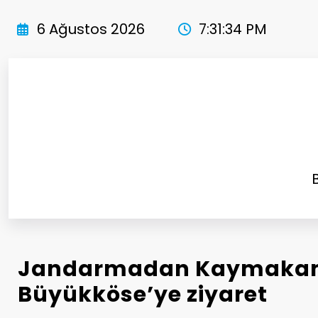
İçeriğe
atla
6 Ağustos 2026
7:31:36 PM
Jandarmadan Kaymak
Büyükköse’ye ziyaret