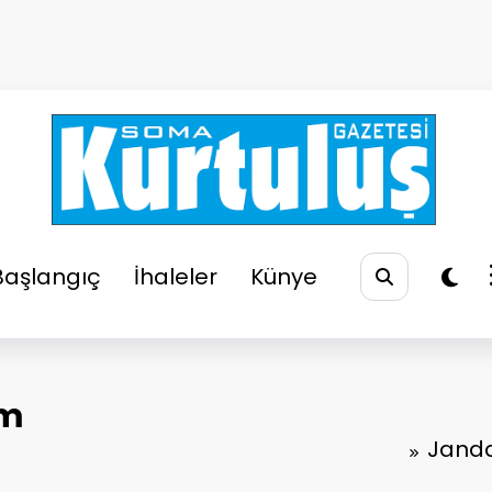
So
Soma
Başlangıç
İhaleler
Künye
am
Jand