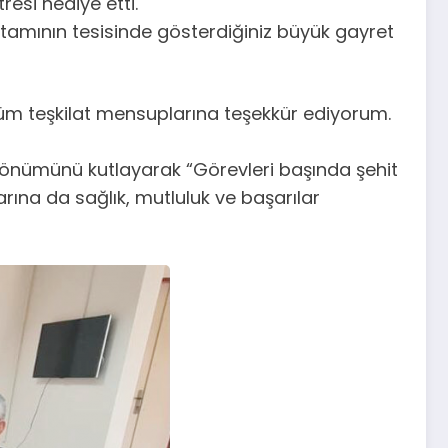
esi hediye etti.
amının tesisinde gösterdiğiniz büyük gayret
üm teşkilat mensuplarına teşekkür ediyorum.
l dönümünü kutlayarak “Görevleri başında şehit
rına da sağlık, mutluluk ve başarılar