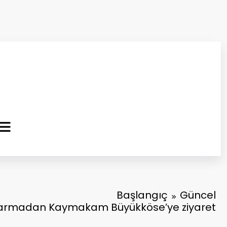
ma Kurtuluş Gazetesi
 Haber
Başlangıç
Güncel
armadan Kaymakam Büyükköse’ye ziyaret