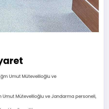
yaret
tğm Umut Mütevellioğlu ve
n Umut Mütevellioğlu ve Jandarma personeli,