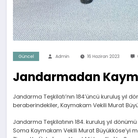
Güncel
Admin
16 Haziran 2023
Jandarmadan Kayma
Jandarma Teşkilatı’nın 184’üncü kuruluş yıl
beraberindekiler, Kaymakam Vekili Murat Büyükk
Jandarma Teşkilatının 184. kuruluş yıl dönü
Soma Kaymakam Vekili Murat Büyükköse’yi ma