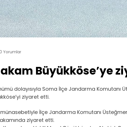
0 Yorumlar
kam Büyükköse’ye zi
 dönümü dolayısıyla Soma İlçe Jandarma Komutanı Ü
öse’yi ziyaret etti.
mü münasebetiyle İlçe Jandarma Komutanı Üsteğme
kamında ziyaret etti.