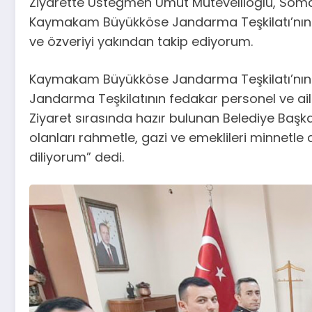
Ziyarette Üsteğmen Umut Mütevellioğlu, Soma 
Kaymakam Büyükköse Jandarma Teşkilatı’nın ku
ve özveriyi yakından takip ediyorum.
Kaymakam Büyükköse Jandarma Teşkilatı’nın ku
Jandarma Teşkilatının fedakar personel ve ailel
Ziyaret sırasında hazır bulunan Belediye Başka
olanları rahmetle, gazi ve emeklileri minnetl
diliyorum” dedi.