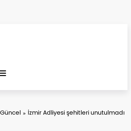
ma Kurtuluş Gazetesi
 Haber
Güncel
İzmir Adliyesi şehitleri unutulmadı