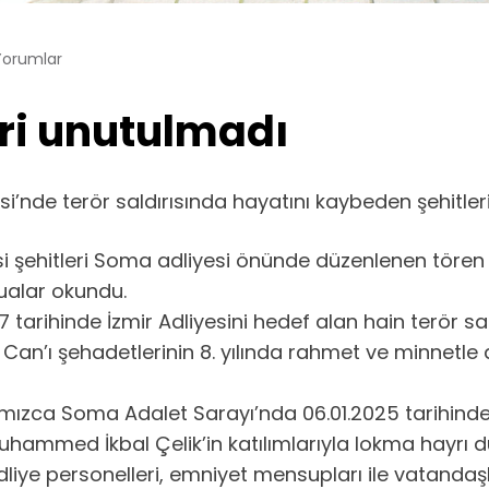
Yorumlar
eri unutulmadı
i’nde terör saldırısında hayatını kaybeden şehitle
i şehitleri Soma adliyesi önünde düzenlenen tören il
ualar okundu.
 tarihinde İzmir Adliyesini hedef alan hain terör s
n’ı şehadetlerinin 8. yılında rahmet ve minnetle 
ızca Soma Adalet Sarayı’nda 06.01.2025 tarihind
hammed İkbal Çelik’in katılımlarıyla lokma hayrı d
iye personelleri, emniyet mensupları ile vatandaşları