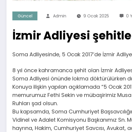
Güncel
Admin
9 Ocak 2025
0 
İzmir Adliyesi şehitl
Soma Adliyesinde, 5 Ocak 2017’de İzmir Adliyes
8 yıl önce kahramanca şehit olan İzmir Adliyes
Soma Adliyesi önünde lokma döktürülürken d
Konuya ilişkin yapılan açıklamada “5 Ocak 2017
memurumuz Fethi Sekin ve mübaşirimiz Musa Ca
Ruhları şad olsun.
Bu kapsamda, Soma Cumhuriyet Başsavcılığım
Vidinel ve Adalet Komisyonu Başkanımız Sn. Mu
hayrına, Hakim, Cumhuriyet Savcısı, Avukat, adl