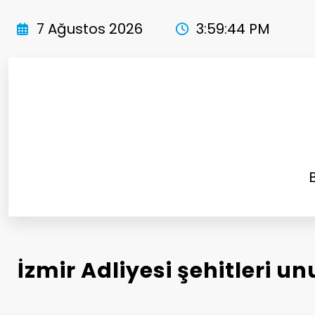
İçeriğe
atla
7 Ağustos 2026
3:59:45 PM
İzmir Adliyesi şehitleri u