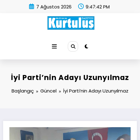
İçeriğe
7 Ağustos 2026
9:47:43 PM
atla
Soma Kurtuluş Gazetesi
Soma Haber
İyi Parti’nin Adayı Uzunyılmaz
Başlangıç
Güncel
İyi Parti’nin Adayı Uzunyılmaz