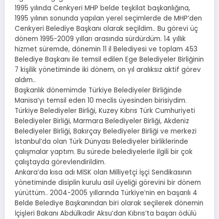
1995 yılında Cenkyeri MHP belde teşkilat başkanlığına,
1995 yılının sonunda yapılan yerel seçimlerde de MHP’den
Cenkyeri Belediye Başkanı olarak seçildim.. Bu görevi üç
dönem 1995-2009 yılları arasında sürdürdüm. 14 yıllık
hizmet süremde, dönemin 11 il Belediyesi ve toplam 453
Belediye Başkanı ile temsil edilen Ege Belediyeler Birliğinin
7 kişilik yönetiminde iki dönem, on yıl aralıksız aktif görev
aldım..
Başkanlık dönemimde Türkiye Belediyeler Birliğinde
Manisa’yı temsil eden 10 meclis üyesinden birisiydim.
Türkiye Belediyeler Birliği, Kuzey Kıbrıs Türk Cumhuriyeti
Belediyeler Birliği, Marmara Belediyeler Birliği, Akdeniz
Belediyeler Birliği, Bakırçay Belediyeler Birliği ve merkezi
İstanbul’da olan Türk Dünyası Belediyeler birliklerinde
çalışmalar yaptım. Bu sürede belediyelerle ilgili bir çok
çalıştayda görevlendirildim.
Ankara’da kısa adı MİSK olan Milliyetçi İşçi Sendikasının
yönetiminde disiplin kurulu asil üyeliği görevini bir dönem
yürüttüm.. 2004-2005 yıllarında Türkiye’nin en başarılı 4
Belde Belediye Başkanından biri olarak seçilerek dönemin
İçişleri Bakanı Abdülkadir Aksu’dan Kıbrıs’ta başarı ödülü