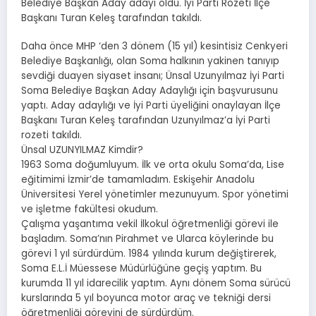
Belediye Başkan Aday adayı oldu. İyi Parti Rozeti İlçe
Başkanı Turan Keleş tarafından takıldı.
Daha önce MHP ‘den 3 dönem (15 yıl) kesintisiz Cenkyeri
Belediye Başkanlığı, olan Soma halkının yakinen tanıyıp
sevdiği duayen siyaset insanı; Ünsal Uzunyılmaz İyi Parti
Soma Belediye Başkan Aday Adaylığı için başvurusunu
yaptı. Aday adaylığı ve İyi Parti üyeliğini onaylayan İlçe
Başkanı Turan Keleş tarafından Uzunyılmaz’a İyi Parti
rozeti takıldı.
Ünsal UZUNYILMAZ Kimdir?
1963 Soma doğumluyum. İlk ve orta okulu Soma’da, Lise
eğitimimi İzmir’de tamamladım. Eskişehir Anadolu
Üniversitesi Yerel yönetimler mezunuyum. Spor yönetimi
ve işletme fakültesi okudum.
Çalışma yaşantıma vekil İlkokul öğretmenliği görevi ile
başladım. Soma’nın Pirahmet ve Ularca köylerinde bu
görevi 1 yıl sürdürdüm. 1984 yılında kurum değiştirerek,
Soma E.L.İ Müessese Müdürlüğüne geçiş yaptım. Bu
kurumda 11 yıl idarecilik yaptım. Aynı dönem Soma sürücü
kurslarında 5 yıl boyunca motor araç ve tekniği dersi
öğretmenliği görevini de sürdürdüm.