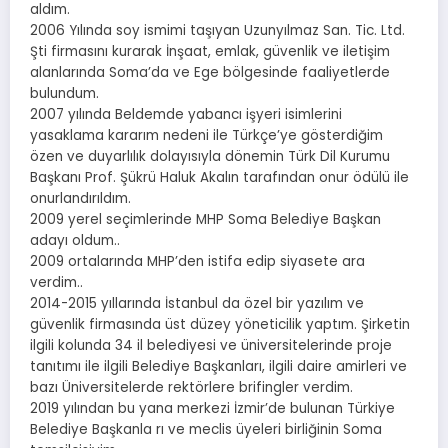
aldım.
2006 Yılında soy ismimi taşıyan Uzunyılmaz San. Tic. Ltd.
Şti firmasını kurarak İnşaat, emlak, güvenlik ve iletişim
alanlarında Soma’da ve Ege bölgesinde faaliyetlerde
bulundum.
2007 yılında Beldemde yabancı işyeri isimlerini
yasaklama kararım nedeni ile Türkçe’ye gösterdiğim
özen ve duyarlılık dolayısıyla dönemin Türk Dil Kurumu
Başkanı Prof. Şükrü Haluk Akalın tarafından onur ödülü ile
onurlandırıldım.
2009 yerel seçimlerinde MHP Soma Belediye Başkan
adayı oldum..
2009 ortalarında MHP’den istifa edip siyasete ara
verdim..
2014-2015 yıllarında İstanbul da özel bir yazılım ve
güvenlik firmasında üst düzey yöneticilik yaptım. Şirketin
ilgili kolunda 34 il belediyesi ve üniversitelerinde proje
tanıtımı ile ilgili Belediye Başkanları, ilgili daire amirleri ve
bazı Üniversitelerde rektörlere brifingler verdim.
2019 yılından bu yana merkezi İzmir’de bulunan Türkiye
Belediye Başkanla rı ve meclis üyeleri birliğinin Soma