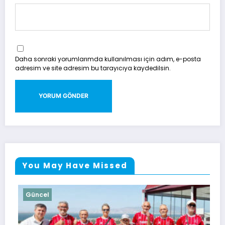
Daha sonraki yorumlarımda kullanılması için adım, e-posta
adresim ve site adresim bu tarayıcıya kaydedilsin.
You May Have Missed
Güncel
Gü