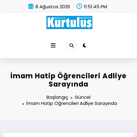
İçeriğe
8 Ağustos 2026
11:51:45 PM
atla
Soma Kurtuluş Gazetesi
Soma Haber
İmam Hatip Öğrencileri Adliye
Sarayında
Başlangıç
Güncel
İmam Hatip Öğrencileri Adliye Sarayında