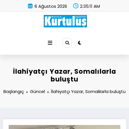
İçeriğe
6 Ağustos 2026
2:35:12 AM
atla
Soma Kurtuluş Gazetesi
Soma Haber
İlahiyatçı Yazar, Somalılarla
buluştu
Başlangıç
Güncel
İlahiyatçı Yazar, Somalılarla buluştu