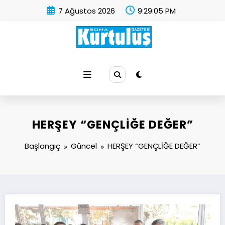
İçeriğe
7 Ağustos 2026
9:29:06 PM
atla
Soma Kurtuluş Gazetesi
Soma Haber
HERŞEY “GENÇLİĞE DEĞER”
Başlangıç
Güncel
HERŞEY “GENÇLİĞE DEĞER”