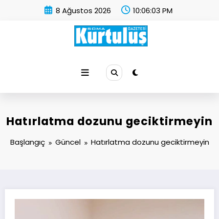
İçeriğe
8 Ağustos 2026
10:06:03 PM
atla
Soma Kurtuluş Gazetesi
Soma Haber
Hatırlatma dozunu geciktirmeyin
Başlangıç
Güncel
Hatırlatma dozunu geciktirmeyin