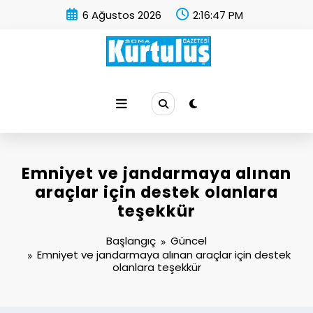
İçeriğe
6 Ağustos 2026
2:16:48 PM
atla
Soma Kurtuluş Gazetesi
Soma Haber
Emniyet ve jandarmaya alınan
araçlar için destek olanlara
teşekkür
Başlangıç
Güncel
Emniyet ve jandarmaya alınan araçlar için destek
olanlara teşekkür