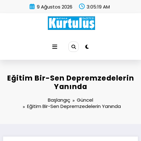
İçeriğe
9 Ağustos 2026
3:05:20 AM
atla
Soma Kurtuluş Gazetesi
Soma Haber
Eğitim Bir-Sen Depremzedelerin
Yanında
Başlangıç
Güncel
Eğitim Bir-Sen Depremzedelerin Yanında