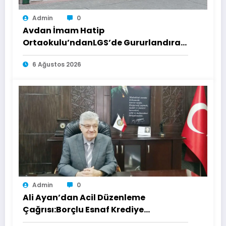
Admin
0
Avdan İmam Hatip
Ortaokulu’ndanLGS’de Gururlandıran
Başarı
6 Ağustos 2026
Admin
0
Ali Ayan’dan Acil Düzenleme
Çağrısı:Borçlu Esnaf Krediye
Ulaşamıyor