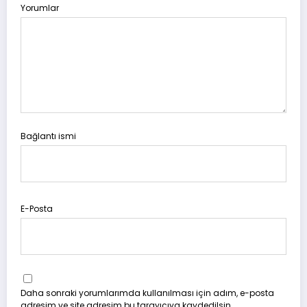
Yorumlar
Bağlantı ismi
E-Posta
Daha sonraki yorumlarımda kullanılması için adım, e-posta
adresim ve site adresim bu tarayıcıya kaydedilsin.