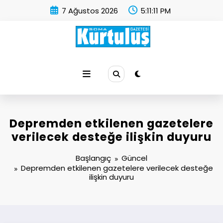
İçeriğe
7 Ağustos 2026
5:11:11 PM
atla
Soma Kurtuluş Gazetesi
Soma Haber
Depremden etkilenen gazetelere
verilecek desteğe ilişkin duyuru
Başlangıç
Güncel
Depremden etkilenen gazetelere verilecek desteğe
ilişkin duyuru