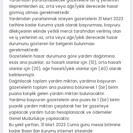
Yardımdan yararlanabilecek gazetelere ait iş yerlerinin
depremlerden az, orta veya ağır/yıkık derecede hasar
görmüş olması gerekmektedir.
Yardımdan yararlanmak isteyen gazetelerin 31 Mart 2023
tarihine kadar Kuruma yazılı olarak başvurması, başvuru
dilekçesinin ekinde yetkili mercii tarafından verilmiş olan
ve iş yerlerinin az, orta veya ağır/yıkık derecede hasar
durumunu gösteren bir belgenin bulunması
gerekmektedir.
Gazetelerin hasar durumuna göre yardım dağıtımına
esas ana puanlar; az hasarlı olanlar için (10), orta hasarlı
olanlar için (20), ağır hasarlı/yıkık olanlar için (40) olarak
belirlenmiştir.
Dağıtılacak toplam yardım miktarı, yardıma başvuran
gazetelerin toplam ana puanına bölünerek 1 (bir) birim
puana karşılık gelen yardım miktarı bulunacaktır.
Yardıma başvuran gazetelerin ana puanı ile 1 (bir) birim
puanlık yardım miktarı çarpılarak her bir gazeteye
yapılacak yardım tutarı hesaplanacak ve ödemeler
Genel Müdürlükçe yapılacaktır.
Bu şekil şartları, 31 Mart 2023 Cuma günü mesai bitimine
kadar Basın İlan Kurumu internet sitesinde