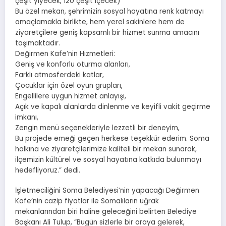
çeşit yiyecek, 120 çeşit içecek)
Bu özel mekan, şehrimizin sosyal hayatına renk katmayı
amaçlamakla birlikte, hem yerel sakinlere hem de
ziyaretçilere geniş kapsamlı bir hizmet sunma amacını
taşımaktadır.
Değirmen Kafe’nin Hizmetleri:
Geniş ve konforlu oturma alanları,
Farklı atmosferdeki katlar,
Çocuklar için özel oyun grupları,
Engellilere uygun hizmet anlayışı,
Açık ve kapalı alanlarda dinlenme ve keyifli vakit geçirme
imkanı,
Zengin menü seçenekleriyle lezzetli bir deneyim,
Bu projede emeği geçen herkese teşekkür ederim. Soma
halkına ve ziyaretçilerimize kaliteli bir mekan sunarak,
ilçemizin kültürel ve sosyal hayatına katkıda bulunmayı
hedefliyoruz.” dedi.
İşletmeciliğini Soma Belediyesi’nin yapacağı Değirmen
Kafe’nin cazip fiyatlar ile Somalıların uğrak
mekanlarından biri haline geleceğini belirten Belediye
Başkanı Ali Tulup, “Bugün sizlerle bir araya gelerek,