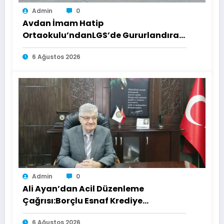
Admin
0
Avdan İmam Hatip
Ortaokulu’ndanLGS’de Gururlandıran
Başarı
6 Ağustos 2026
Admin
0
Ali Ayan’dan Acil Düzenleme
Çağrısı:Borçlu Esnaf Krediye
Ulaşamıyor
6 Ağustos 2026