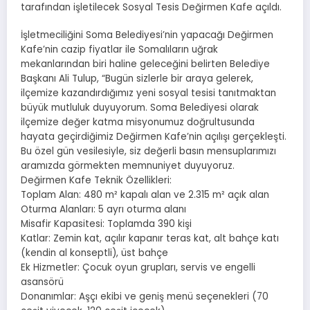
tarafından işletilecek Sosyal Tesis Değirmen Kafe açıldı.
İşletmeciliğini Soma Belediyesi’nin yapacağı Değirmen
Kafe’nin cazip fiyatlar ile Somalıların uğrak
mekanlarından biri haline geleceğini belirten Belediye
Başkanı Ali Tulup, “Bugün sizlerle bir araya gelerek,
ilçemize kazandırdığımız yeni sosyal tesisi tanıtmaktan
büyük mutluluk duyuyorum. Soma Belediyesi olarak
ilçemize değer katma misyonumuz doğrultusunda
hayata geçirdiğimiz Değirmen Kafe’nin açılışı gerçekleşti.
Bu özel gün vesilesiyle, siz değerli basın mensuplarımızı
aramızda görmekten memnuniyet duyuyoruz.
Değirmen Kafe Teknik Özellikleri:
Toplam Alan: 480 m² kapalı alan ve 2.315 m² açık alan
Oturma Alanları: 5 ayrı oturma alanı
Misafir Kapasitesi: Toplamda 390 kişi
Katlar: Zemin kat, açılır kapanır teras kat, alt bahçe katı
(kendin al konseptli), üst bahçe
Ek Hizmetler: Çocuk oyun grupları, servis ve engelli
asansörü
Donanımlar: Aşçı ekibi ve geniş menü seçenekleri (70