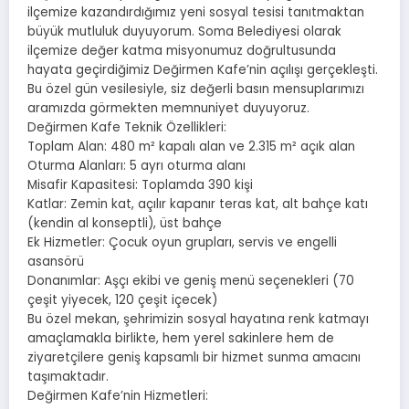
ilçemize kazandırdığımız yeni sosyal tesisi tanıtmaktan
büyük mutluluk duyuyorum. Soma Belediyesi olarak
ilçemize değer katma misyonumuz doğrultusunda
hayata geçirdiğimiz Değirmen Kafe’nin açılışı gerçekleşti.
Bu özel gün vesilesiyle, siz değerli basın mensuplarımızı
aramızda görmekten memnuniyet duyuyoruz.
Değirmen Kafe Teknik Özellikleri:
Toplam Alan: 480 m² kapalı alan ve 2.315 m² açık alan
Oturma Alanları: 5 ayrı oturma alanı
Misafir Kapasitesi: Toplamda 390 kişi
Katlar: Zemin kat, açılır kapanır teras kat, alt bahçe katı
(kendin al konseptli), üst bahçe
Ek Hizmetler: Çocuk oyun grupları, servis ve engelli
asansörü
Donanımlar: Aşçı ekibi ve geniş menü seçenekleri (70
çeşit yiyecek, 120 çeşit içecek)
Bu özel mekan, şehrimizin sosyal hayatına renk katmayı
amaçlamakla birlikte, hem yerel sakinlere hem de
ziyaretçilere geniş kapsamlı bir hizmet sunma amacını
taşımaktadır.
Değirmen Kafe’nin Hizmetleri: