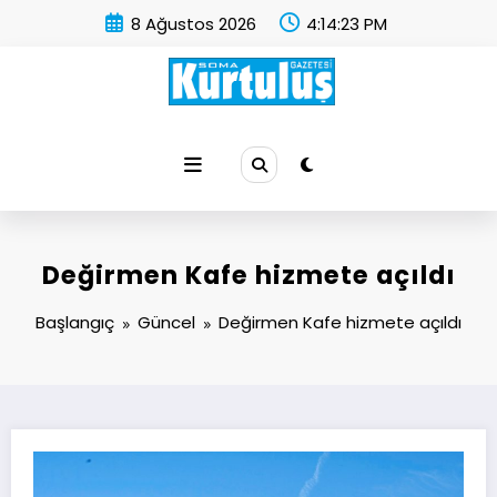
İçeriğe
8 Ağustos 2026
4:14:24 PM
atla
Soma Kurtuluş Gazetesi
Soma Haber
Değirmen Kafe hizmete açıldı
Başlangıç
Güncel
Değirmen Kafe hizmete açıldı