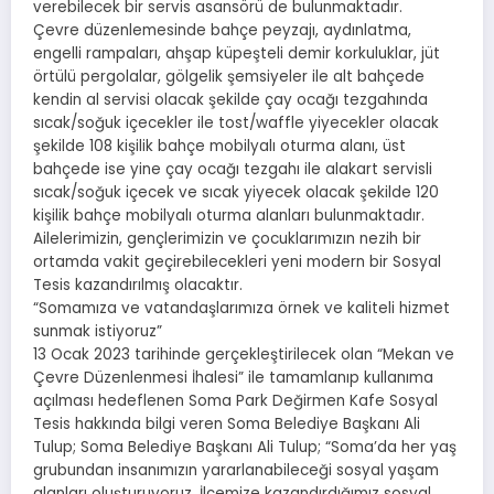
verebilecek bir servis asansörü de bulunmaktadır.
Çevre düzenlemesinde bahçe peyzajı, aydınlatma,
engelli rampaları, ahşap küpeşteli demir korkuluklar, jüt
örtülü pergolalar, gölgelik şemsiyeler ile alt bahçede
kendin al servisi olacak şekilde çay ocağı tezgahında
sıcak/soğuk içecekler ile tost/waffle yiyecekler olacak
şekilde 108 kişilik bahçe mobilyalı oturma alanı, üst
bahçede ise yine çay ocağı tezgahı ile alakart servisli
sıcak/soğuk içecek ve sıcak yiyecek olacak şekilde 120
kişilik bahçe mobilyalı oturma alanları bulunmaktadır.
Ailelerimizin, gençlerimizin ve çocuklarımızın nezih bir
ortamda vakit geçirebilecekleri yeni modern bir Sosyal
Tesis kazandırılmış olacaktır.
“Somamıza ve vatandaşlarımıza örnek ve kaliteli hizmet
sunmak istiyoruz”
13 Ocak 2023 tarihinde gerçekleştirilecek olan “Mekan ve
Çevre Düzenlenmesi İhalesi” ile tamamlanıp kullanıma
açılması hedeflenen Soma Park Değirmen Kafe Sosyal
Tesis hakkında bilgi veren Soma Belediye Başkanı Ali
Tulup; Soma Belediye Başkanı Ali Tulup; “Soma’da her yaş
grubundan insanımızın yararlanabileceği sosyal yaşam
alanları oluşturuyoruz. İlçemize kazandırdığımız sosyal