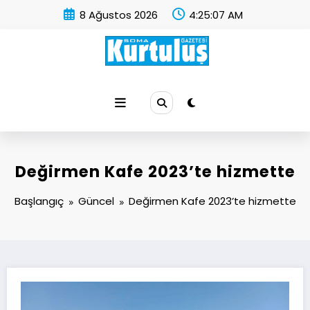
İçeriğe
8 Ağustos 2026
4:25:08 AM
atla
Soma Kurtuluş Gazetesi
Soma Haber
Değirmen Kafe 2023’te hizmette
Başlangıç
Güncel
Değirmen Kafe 2023’te hizmette