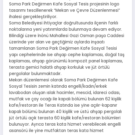
Soma Park Değirmen Kafe Sosyal Tesis projesinin logo
tasarımı tescillenerek “Mekan ve Çevre Düzenlenmesi”
ihalesi gerçekleştiriliyor.
Soma Belediyesi ihtiyaçlar doğrultusunda ilçenin farklı
noktalarına yeni yatırımlarda bulunmaya devam ediyor.
Bilindiği üzere İnönü Mahallesi Gazi Osman paşa Caddesi
üzerinde yer alan ve geçtiğimiz aylarda inşaatı
tamamlanan Soma Park Değirmen Kafe Sosyal Tesisi
yapı cephelerinde ise ahşap cephe kaplaması, doğal taş
kaplaması, ahşap görünümlü kompozit panel kaplaması,
terasta gemici halatlı ahşap korkuluk ve jüt örtülü
pergolalar bulunmaktadır.
Mekan düzenlemesi olarak Soma Park Değirmen Kafe
Sosyal Tesisin zemin katında engelli/kadın/erkek
lavabodan oluşan ıslak hacimler, mescid, idareci odası,
mutfak ve çay ocağı ile kapalı bölümü bulunan 62 kişilik
kafe/restoran ile Teras Katında ise yine açılır-kapanır
kapalı bölümü bulunan 40 kişilik ve üstü ahşap pergolalı
jüt örtülü açık terasta 60 kişilik kafe/restoran bölümleri
bulunuyor. Ayrıca teras kata hizmet verebilecek engelli
asansörü ile yine mutfaktan teras kata hizmet