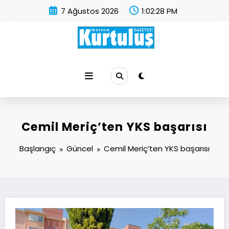
İçeriğe
7 Ağustos 2026
1:02:29 PM
atla
Soma Kurtuluş Gazetesi
Soma Haber
Cemil Meriç’ten YKS başarısı
Başlangıç
Güncel
Cemil Meriç’ten YKS başarısı