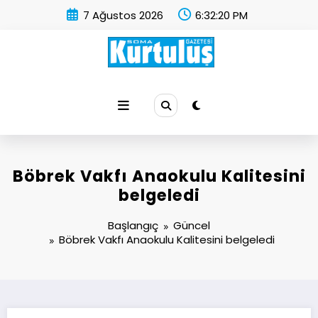
İçeriğe
7 Ağustos 2026
6:32:21 PM
atla
Soma Kurtuluş Gazetesi
Soma Haber
Böbrek Vakfı Anaokulu Kalitesini
belgeledi
Başlangıç
Güncel
Böbrek Vakfı Anaokulu Kalitesini belgeledi