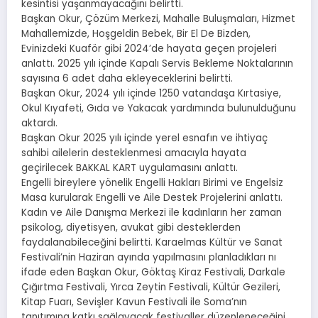
kesintisi yaşanmayacağını belirtti.
Başkan Okur, Çözüm Merkezi, Mahalle Buluşmaları, Hizmet
Mahallemizde, Hoşgeldin Bebek, Bir El De Bizden,
Evinizdeki Kuaför gibi 2024’de hayata geçen projeleri
anlattı. 2025 yılı içinde Kapalı Servis Bekleme Noktalarının
sayısına 6 adet daha ekleyeceklerini belirtti.
Başkan Okur, 2024 yılı içinde 1250 vatandaşa Kırtasiye,
Okul Kıyafeti, Gıda ve Yakacak yardımında bulunulduğunu
aktardı.
Başkan Okur 2025 yılı içinde yerel esnafın ve ihtiyaç
sahibi ailelerin desteklenmesi amacıyla hayata
geçirilecek BAKKAL KART uygulamasını anlattı.
Engelli bireylere yönelik Engelli Hakları Birimi ve Engelsiz
Masa kurularak Engelli ve Aile Destek Projelerini anlattı.
Kadın ve Aile Danışma Merkezi ile kadınların her zaman
psikolog, diyetisyen, avukat gibi desteklerden
faydalanabileceğini belirtti. Karaelmas Kültür ve Sanat
Festivali’nin Haziran ayında yapılmasını planladıkları nı
ifade eden Başkan Okur, Göktaş Kiraz Festivali, Darkale
Çığırtma Festivali, Yırca Zeytin Festivali, Kültür Gezileri,
Kitap Fuarı, Sevişler Kavun Festivali ile Soma’nın
tanıtımına katkı sağlayacak festivaller düzenleneceğini