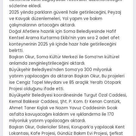
sözlerine ekledi.
2025 yılında parkların güvenli hale getirileceğini, Peyzaj
ve Kavşak düzenlemeleri, Yol yapım ve bakım
çalışmalarının artacağını aktardı.
Doğal Afetlere hazırlık için Soma Belediyesinde Hafif
Kentsel Arama Kurtarma Ekibi’nin yanı sıra 2 adet afet
konteynerinin 2025 yılı içinde hazır hale getirileceğini
belirtti.
Başkan Okur, Soma Kültür Merkezi ile Soma’nın kültürel
anlamda zenginleştirileceğini aktardı.
Büyükşehir Belediyesi’nden Soma’ya 300 milyonluk
yatırım yapılacağını da aktaran Başkan Okur, Bu projeleri
ise Cengiz Topel Meydanı ve 85 araçlık Yeraltı Otopark
Projesi olduğunu ifade etti.
Büyükşehir Belediyesi koordinesinde Turgut Özal Caddesi,
Kemal Balıkesir Caddesi, Şht. P. Kom. Er Kenan Cantürk,
Ahmet Taner Kışlalı ve Nazım Yavuz Caddesinin Sıcak
asfalta kavuşacağını kaldırım ve ışıklandırma ile 170
milyonluk yatırım yapılacağını aktardı.
Başkan Okur, Galericiler Sitesi, Korupark’a yapılacak Kent
Lokantası, Kafe Projesi, Gündüz Bakım Evi Projesi, Şefkat