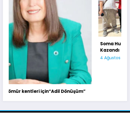
Soma Huzurevi Bocce Turnuvasında Dostluk
Kazandı
4 Ağustos 2026
admin
Soma Kurtuluş Haber 2026 | Powered By
SpiceThemes
”