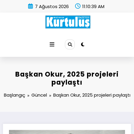
İçeriğe
7 Ağustos 2026
11:10:40 AM
atla
Soma Kurtuluş Gazetesi
Soma Haber
Başkan Okur, 2025 projeleri
paylaştı
Başlangıç
Güncel
Başkan Okur, 2025 projeleri paylaştı