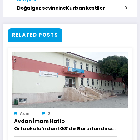
Doğalgaz sevincineKurban kestiler
RELATED POSTS
Admin
0
Avdan İmam Hatip
Ortaokulu’ndanLGS’de Gururlandıran
Başarı