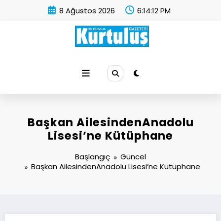
İçeriğe
8 Ağustos 2026
6:14:13 PM
atla
Soma Kurtuluş Gazetesi
Soma Haber
Başkan AilesindenAnadolu
Lisesi’ne Kütüphane
Başlangıç
Güncel
Başkan AilesindenAnadolu Lisesi’ne Kütüphane