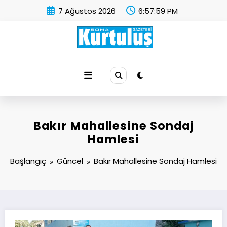
İçeriğe
7 Ağustos 2026
6:57:59 PM
atla
Soma Kurtuluş Gazetesi
Soma Haber
Bakır Mahallesine Sondaj
Hamlesi
Başlangıç
Güncel
Bakır Mahallesine Sondaj Hamlesi