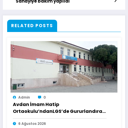
Sanayiye bakım yapıldı
RELATED POSTS
Admin
0
Avdan İmam Hatip
Ortaokulu’ndanLGS’de Gururlandıran
Başarı
6 Ağustos 2026