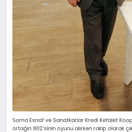
Soma Esnaf ve Sanatkarlar Kredi Kefalet Kooper
ortağın 802’sinin oyunu alırken rakip olarak çı