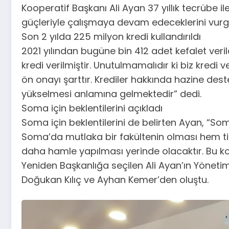
Kooperatif Başkanı Ali Ayan 37 yıllık tecrübe i
güçleriyle çalışmaya devam edeceklerini vurg
Son 2 yılda 225 milyon kredi kullandırıldı
2021 yılından bugüne bin 412 adet kefalet verild
kredi verilmiştir. Unutulmamalıdır ki biz kred
ön onayı şarttır. Krediler hakkında hazine d
yükselmesi anlamına gelmektedir” dedi.
Soma için beklentilerini açıkladı
Soma için beklentilerini de belirten Ayan, “S
Soma’da mutlaka bir fakültenin olması hem tica
daha hamle yapılması yerinde olacaktır. Bu kon
Yeniden Başkanlığa seçilen Ali Ayan’ın Yönetim
Doğukan Kılıç ve Ayhan Kemer’den oluştu.