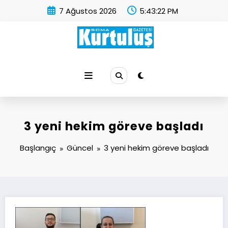
İçeriğe
7 Ağustos 2026
5:43:22 PM
atla
Soma Kurtuluş Gazetesi
Soma Haber
3 yeni hekim göreve başladı
Başlangıç
Güncel
3 yeni hekim göreve başladı