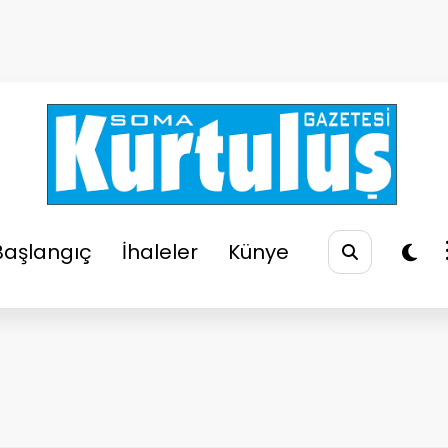
So
Soma
Başlangıç
İhaleler
Künye