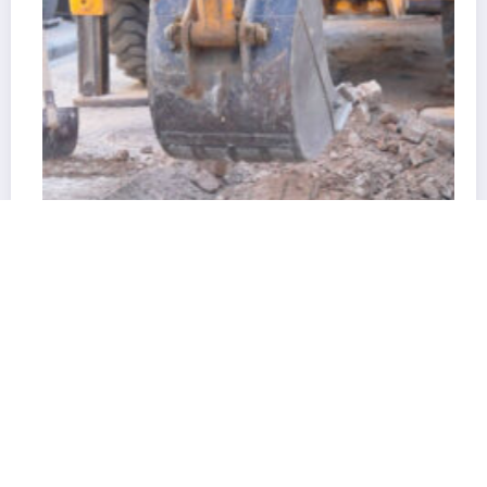
Kafeler Sokağı’nda Geçici Beton Uygulaması
Başlıyor
4 Ağustos 2026
admin
Soma Kurtuluş Haber 2026 | Powered By
SpiceThemes