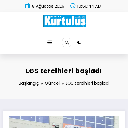
İçeriğe
8 Ağustos 2026
10:56:45 AM
atla
Soma Kurtuluş Gazetesi
Soma Haber
LGS tercihleri başladı
Başlangıç
Güncel
LGS tercihleri başladı