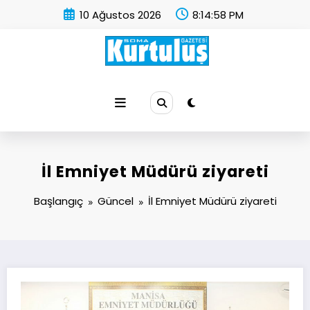
İçeriğe
10 Ağustos 2026
8:14:58 PM
atla
Soma Kurtuluş Gazetesi
Soma Haber
İl Emniyet Müdürü ziyareti
Başlangıç
Güncel
İl Emniyet Müdürü ziyareti