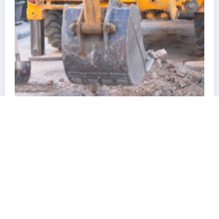
Soma Heyetinden MCBÜ Rektörü Rana Kib
Ziyaret
30 Temmuz 2026
admin
Soma Kurtuluş Haber 2026 | Powered By
SpiceThemes
gulaması