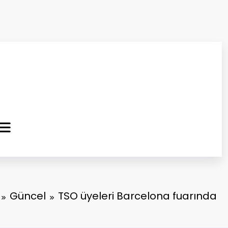
ma Kurtuluş Gazetesi
 Haber
Güncel
TSO üyeleri Barcelona fuarında