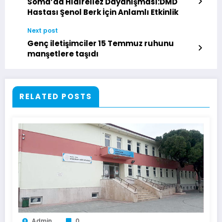
Soma’da Hıdırellez Dayanışması:DMD
Hastası Şenol Berk İçin Anlamlı Etkinlik
Next post
Genç iletişimciler 15 Temmuz ruhunu
manşetlere taşıdı
RELATED POSTS
Admin
0