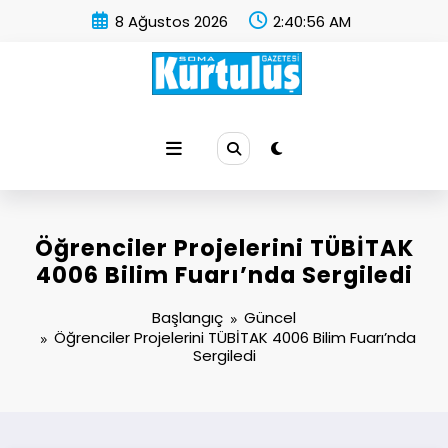
İçeriğe
8 Ağustos 2026
2:40:57 AM
atla
Soma Kurtuluş Gazetesi
Soma Haber
Öğrenciler Projelerini TÜBİTAK
4006 Bilim Fuarı’nda Sergiledi
Başlangıç
Güncel
Öğrenciler Projelerini TÜBİTAK 4006 Bilim Fuarı’nda
Sergiledi