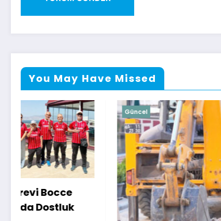
You May Have Missed
Güncel
Güncel
Soma Heyet
Rektörü Rana