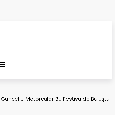
ma Kurtuluş Gazetesi
 Haber
Güncel
Motorcular Bu Festivalde Buluştu