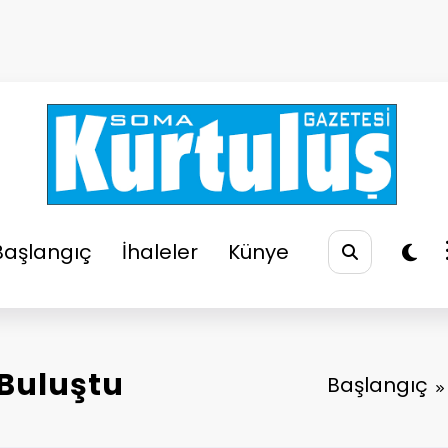
So
Soma
Başlangıç
İhaleler
Künye
 Buluştu
Başlangıç