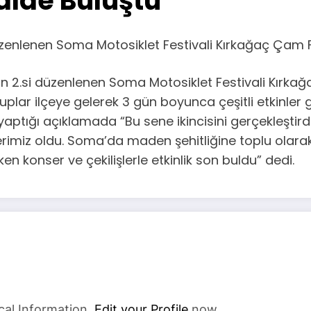
alde Buluştu
zenlenen Soma Motosiklet Festivali Kırkağaç Çam Fe
 2.si düzenlenen Soma Motosiklet Festivali Kırkağa
gruplar ilçeye gelerek 3 gün boyunca çeşitli etkinler g
tığı açıklamada “Bu sene ikincisini gerçekleştirdiğ
lerimiz oldu. Soma’da maden şehitliğine toplu olarak 
ken konser ve çekilişlerle etkinlik son buldu” dedi.
cal Information.
Edit your Profile
now.