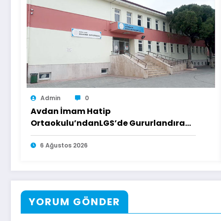
Admin
0
Avdan İmam Hatip
Ortaokulu’ndanLGS’de Gururlandıran
Başarı
6 Ağustos 2026
YORUM GÖNDER