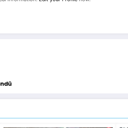
an Döndü