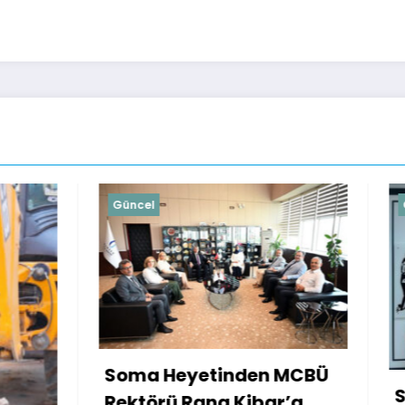
Güncel
inden MCBÜ
Soma’da Kırmızı Alarm
 Kibar’a