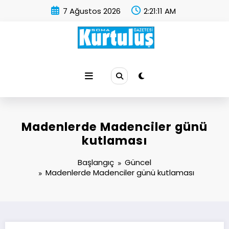
İçeriğe
7 Ağustos 2026
2:21:12 AM
atla
Soma Kurtuluş Gazetesi
Soma Haber
Madenlerde Madenciler günü
kutlaması
Başlangıç
Güncel
Madenlerde Madenciler günü kutlaması