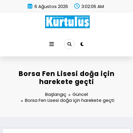
İçeriğe
6 Ağustos 2026
3:02:07 AM
atla
Soma Kurtuluş Gazetesi
Soma Haber
Borsa Fen Lisesi doğa için
harekete geçti
Başlangıç
Güncel
Borsa Fen Lisesi doğa için harekete geçti