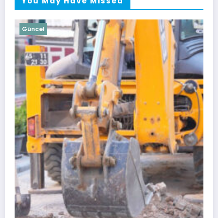
You May Have Missed
Güncel
Soma Heyetinden MCBÜ Rektörü Ran
Ziyaret
30 Temmuz 2026
admin